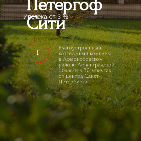
ми
Петергоф
Сити
Ипотека от 3 %
Благоустроенный
↓
коттеджный комплекс
в Ломоносовском
районе Ленинградской
области в 30 минутах
от центра Санкт-
Петербурга!