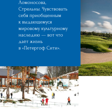
Ломоносова,
Стрельны. Чувствовать
себя приобщенным
к выдающемуся
мировому культурному
наследию — вот что
даёт жизнь
в «Петергоф Сити».